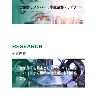
ご挨拶，メンバー，学生諸君へ，アク
セス
RESEARCH
研究内容
微細加工を基本として，MEMS，医療
デバイスから機械学習援用の材料開発
まで