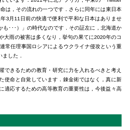
います．2011年に北アフリカ，中東の「Twitter
れる革命は，その流れの一つです．さらに同年には東日本
1年3月11日前の快適で便利で平和な日本はありませ
も･･･）」の時代なのです．その証左に，北海道か
大雨の被害は多くなり，挙句の果てに2020年のコ
国連常任理事国ロシアによるウクライナ侵攻という重
いました．
躍できるための教育・研究に力を入れるべきと考え
た使命と自覚しています．錬金術ではなく，真に新
に適応するための高等教育の重要性は，今後益々高