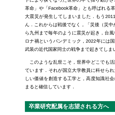
トにより狭くなった世界の中で揺り動かされて
革命」や「Facebook革命」とも呼ば
大震災が発生してしまいました．もう201
ん．これからは戦後でなく，「災後（災中か
ら九州まで毎年のように震災が起き，台風や
ロナ禍というパンデミック，2022年には
武装の近代国家同士の戦争まで起きてしま
このような乱世こそ，世界中どこでも活
ています．それが国立大学教員に科せられ
しい価値を創造する工学と，高度知識社会
まると確信しています．
卒業研究配属を志望される方へ