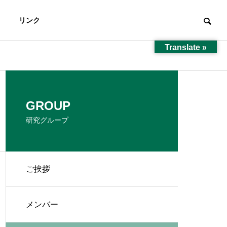
リンク
Translate »
共同研究
GROUP
collabo
研究グループ
ご挨拶
君へ
アクセス
メンバー
N
ACCESS