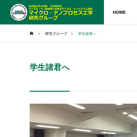
HOME
研究グループ
学生諸君へ
RESEARCH
科研費
PROJECT
grants-in-aid for
学生諸君へ
研究プロジェクト
GROUP
研究グループ
ご挨拶
GREETING